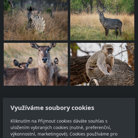
Využíváme soubory cookies
Adresa
Kliknutím na Přijmout cookies dáváte souhlas s
uložením vybraných cookies (nutné, preferenční,
Ing. Jan Habětín
výkonnostní, marketingové). Cookies používáme pro
Vyšehořovice 98, 250 87 Vyšehořovice