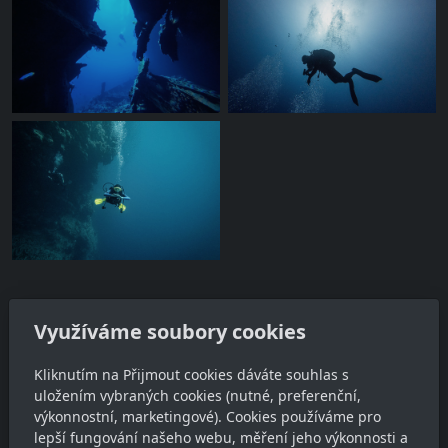
Využíváme soubory cookies
Adresa
Kliknutím na Přijmout cookies dáváte souhlas s
uložením vybraných cookies (nutné, preferenční,
Ing. Jan Habětín
výkonnostní, marketingové). Cookies používáme pro
Vyšehořovice 98, 250 87 Vyšehořovice
lepší fungování našeho webu, měření jeho výkonnosti a