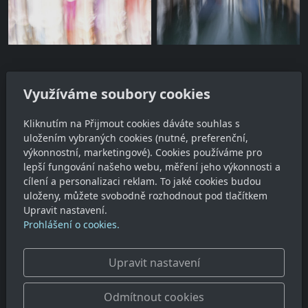
Využíváme soubory cookies
Adresa
Kliknutím na Přijmout cookies dáváte souhlas s
uložením vybraných cookies (nutné, preferenční,
Ing. Jan Habětín
výkonnostní, marketingové). Cookies používáme pro
Vyšehořovice 98, 250 87 Vyšehořovice
lepší fungování našeho webu, měření jeho výkonnosti a
cílení a personalizaci reklam. To jaké cookies budou
Kontakt
uloženy, můžete svobodně rozhodnout pod tlačítkem
Upravit nastavení.
jhabetin@seznam.cz
Prohlášení o cookies.
Sledujte nás
Upravit nastavení
Odmítnout cookies